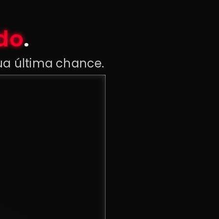
do
.
sua última chance.