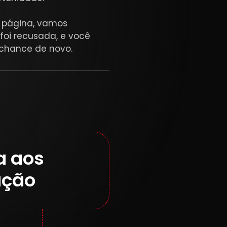
 página, vamos
foi recusada, e você
chance de novo.
a aos
ação