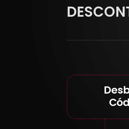
DESCON
Desb
Cód