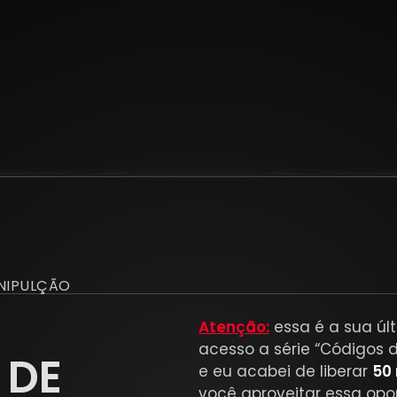
NIPULÇÃO
Atenção:
essa é a sua úl
acesso a série “Códigos 
 DE
e eu acabei de liberar
50 
você aproveitar essa opo