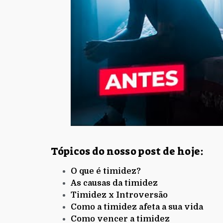
Tópicos do nosso post de hoje:
O que é timidez?
As causas da timidez
Timidez x Introversão
Como a timidez afeta a sua vida
Como vencer a timidez