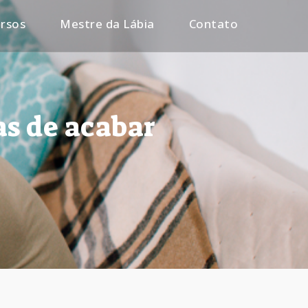
rsos
Mestre da Lábia
Contato
as de acabar